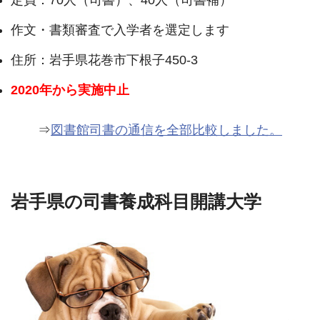
定員：70人（司書）、40人（司書補）
作文・書類審査で入学者を選定します
住所：岩手県花巻市下根子450-3
2020年から実施中止
⇒
図書館司書の通信を全部比較しました。
岩手県の司書養成科目開講大学